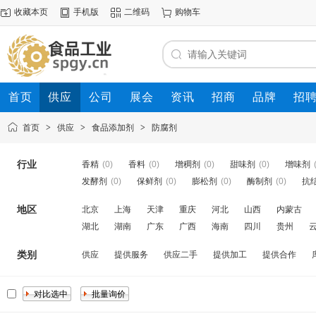
收藏本页
手机版
二维码
购物车
首页
供应
公司
展会
资讯
招商
品牌
招
首页
>
供应
>
食品添加剂
>
防腐剂
行业
香精
(0)
香料
(0)
增稠剂
(0)
甜味剂
(0)
增味剂
发酵剂
(0)
保鲜剂
(0)
膨松剂
(0)
酶制剂
(0)
抗
地区
北京
上海
天津
重庆
河北
山西
内蒙古
湖北
湖南
广东
广西
海南
四川
贵州
类别
供应
提供服务
供应二手
提供加工
提供合作