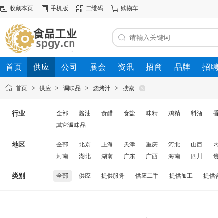
收藏本页
手机版
二维码
购物车
首页
供应
公司
展会
资讯
招商
品牌
招
首页
>
供应
>
调味品
>
烧烤汁
>
搜索
行业
全部
酱油
食醋
食盐
味精
鸡精
料酒
其它调味品
地区
全部
北京
上海
天津
重庆
河北
山西
河南
湖北
湖南
广东
广西
海南
四川
类别
全部
供应
提供服务
供应二手
提供加工
提供