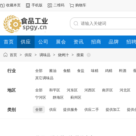
收藏本页
手机版
二维码
购物车
首页
供应
公司
展会
资讯
招商
品牌
招
首页
>
供应
>
调味品
>
烧烤汁
>
搜索
行业
全部
酱油
食醋
食盐
味精
鸡精
料酒
其它调味品
地区
全部
和平区
河东区
河西区
南开区
河北区
宁河区
静海区
蓟州区
类别
全部
供应
提供服务
供应二手
提供加工
提供