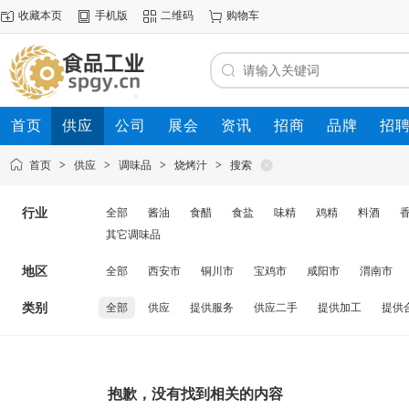
收藏本页
手机版
二维码
购物车
首页
供应
公司
展会
资讯
招商
品牌
招
首页
>
供应
>
调味品
>
烧烤汁
>
搜索
行业
全部
酱油
食醋
食盐
味精
鸡精
料酒
其它调味品
地区
全部
西安市
铜川市
宝鸡市
咸阳市
渭南市
类别
全部
供应
提供服务
供应二手
提供加工
提供
抱歉，没有找到相关的内容